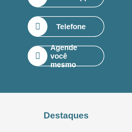
Telefone
Agende
você
mesmo
Destaques