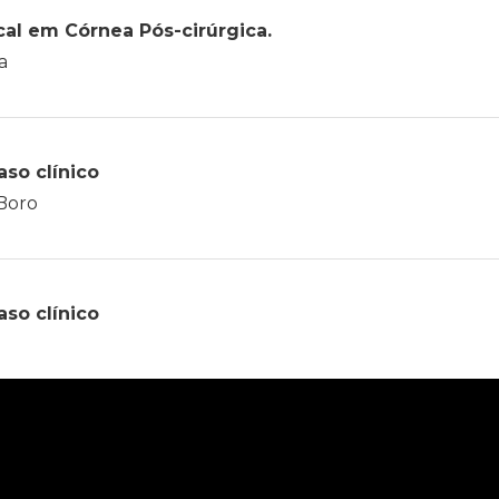
al em Córnea Pós-cirúrgica.
a
so clínico
 Boro
so clínico