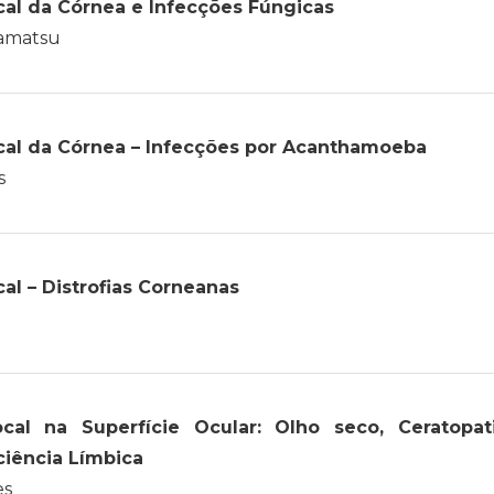
al da Córnea e Infecções Fúngicas
kamatsu
cal da Córnea – Infecções por Acanthamoeba
s
al – Distrofias Corneanas
cal na Superfície Ocular: Olho seco, Ceratopat
ciência Límbica
es