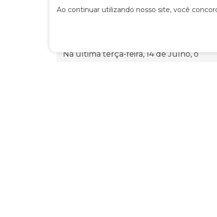
Ao continuar utilizando nosso site, você conco
INSTITUTO DA VISÃO PROMOVE
GLAUCOMA YOUNG LEADERSHIP E
HOMENAGEIA O DR. IKE K. AHMED
Na última terça-feira, 14 de Julho, o
Instituto da Visão promoveu o evento
Glaucoma...
Saiba mais