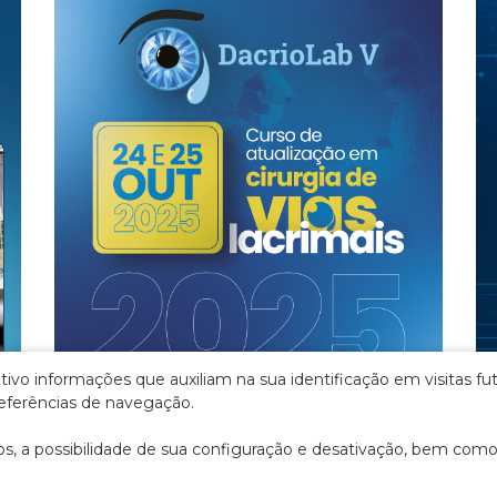
sitivo informações que auxiliam na sua identificação em visita
02 de fevereiro de 2026
referências de navegação.
DACRIOLAB V
os, a possibilidade de sua configuração e desativação, bem como
O DacrioLab V foi realizado como uma
parceria entre o Instituto Paulista de