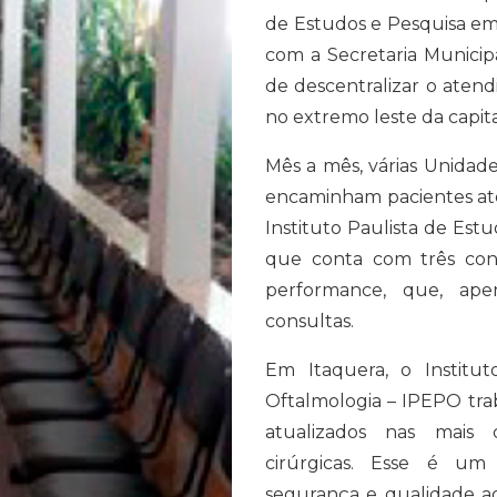
de Estudos e Pesquisa e
com a Secretaria Munici
de descentralizar o ate
no extremo leste da capita
Mês a mês, várias Unidade
encaminham pacientes até 
Instituto Paulista de Est
que conta com três cons
performance, que, ape
consultas.
Em Itaquera, o Institu
Oftalmologia – IPEPO tra
atualizados nas mais c
cirúrgicas. Esse é um 
segurança e qualidade a