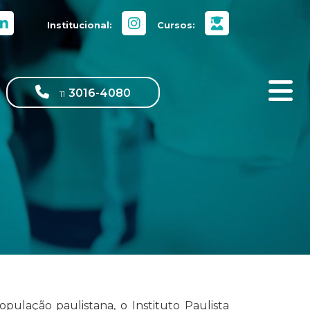
Institucional:
Cursos:
3016-4080
11
pulação paulistana, o Instituto Paulista