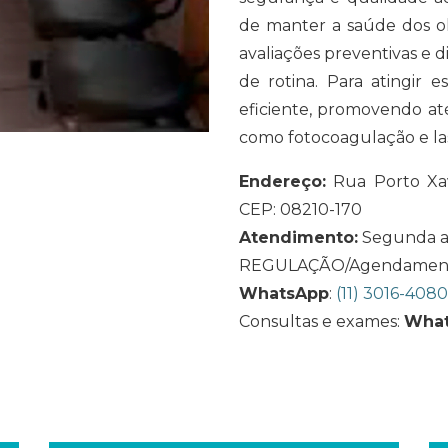
de manter a saúde dos ol
avaliações preventivas e d
de rotina. Para atingir 
eficiente, promovendo até
como fotocoagulação e las
Endereço:
Rua Porto Xavi
CEP: 08210-170
Atendimento:
Segunda a s
REGULAÇÃO/Agendam
WhatsApp
:
(11)
3016-4080
Consultas e exames:
What